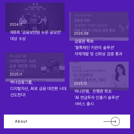
2024.11
제8회 '금융보안원 논문 공모전'

2025.08
대상 수상
금융권 특화 

'블록체인 키관리 솔루션'

자체개발 및 신뢰성 검증 통과
2025.11
하나금융그룹, 

2025.12
디지털자산, AI로 금융 대전환 시대 

하나은행,  은행권 최초

선도한다!
'AI 연금투자 인출기 솔루션' 

서비스 출시
About