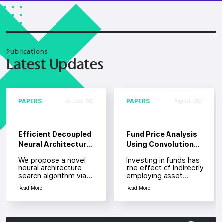
Publications
Latest Updates
PAPERS
PAPERS
October. 2021
August. 2021
Efficient Decoupled
Fund Price Analysis
Neural Architecture
Using Convolutional
Search by Structure
Neural Networks for
We propose a novel
Investing in funds has
and Operation
Multiple Variables
neural architecture
the effect of indirectly
Sampling
search algorithm via
employing asset
reinforcement learning
management
Read More
Read More
by decoupling...
professionals with
sp...