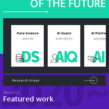
OF THE FUTURE
Data Science
AI Quant
AI Platfor
데이터 과학
AI 투자 전략 연구
AI 분석 플랫폼
2020
Research Areas
About Us
Featured work